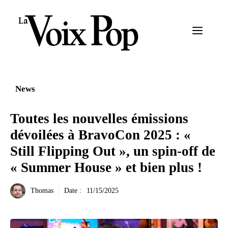
Aller
au
Menu
contenu
News
Toutes les nouvelles émissions
dévoilées à BravoCon 2025 : «
Still Flipping Out », un spin-off de
« Summer House » et bien plus !
Thomas
Date :
11/15/2025