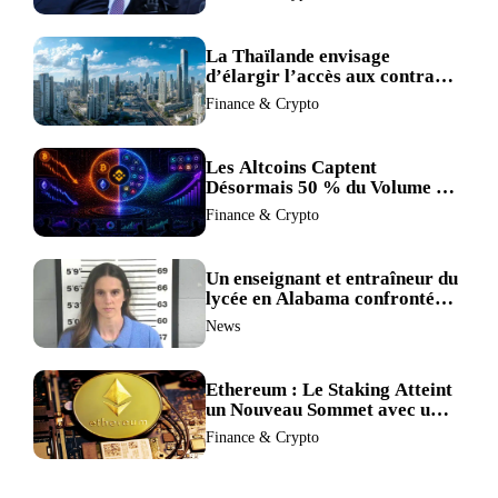
Pression pour la Récusation
du Juge
La Thaïlande envisage
d’élargir l’accès aux contrats
à terme crypto dans une
Finance & Crypto
refonte de sa réglementation.
Les Altcoins Captent
Désormais 50 % du Volume de
Trading de Binance : La
Finance & Crypto
Liquidité S’éclipse au Profit de
BTC et ETH.
Un enseignant et entraîneur du
lycée en Alabama confronté
au divorce après avoir été
News
accusé de plus de 30 crimes
sexuels sur mineurs.
Ethereum : Le Staking Atteint
un Nouveau Sommet avec un
Verrouillage Accru des ETH
Finance & Crypto