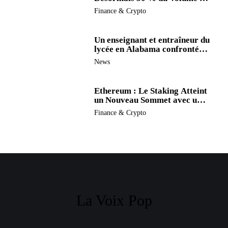
Trading de Binance : La
Finance & Crypto
Liquidité S’éclipse au Profit de
BTC et ETH.
Un enseignant et entraîneur du
lycée en Alabama confronté
au divorce après avoir été
News
accusé de plus de 30 crimes
sexuels sur mineurs.
Ethereum : Le Staking Atteint
un Nouveau Sommet avec un
Verrouillage Accru des ETH
Finance & Crypto
La Voix Pop