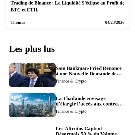
Trading de Binance : La Liquidité S’éclipse au Profit de
BTC et ETH.
Thomas
04/23/2026
Les plus lus
Sam Bankman-Fried Renonce
à une Nouvelle Demande de
Procès, Intensifiant la
Finance & Crypto
Pression pour la Récusation
du Juge
La Thaïlande envisage
d’élargir l’accès aux contrats
à terme crypto dans une
Finance & Crypto
refonte de sa réglementation.
Les Altcoins Captent
Désormais 50 % du Volume de