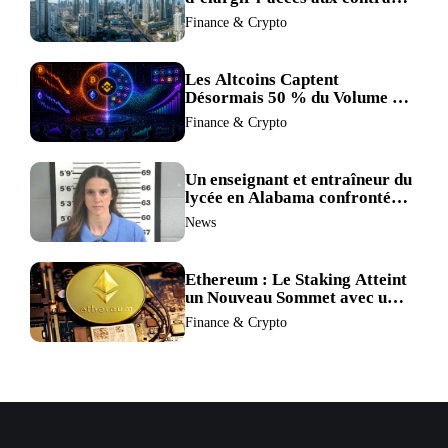
à terme crypto dans une
Finance & Crypto
refonte de sa réglementation.
Les Altcoins Captent
Désormais 50 % du Volume de
Trading de Binance : La
Finance & Crypto
Liquidité S’éclipse au Profit de
BTC et ETH.
Un enseignant et entraîneur du
lycée en Alabama confronté
au divorce après avoir été
News
accusé de plus de 30 crimes
sexuels sur mineurs.
Ethereum : Le Staking Atteint
un Nouveau Sommet avec un
Verrouillage Accru des ETH
Finance & Crypto