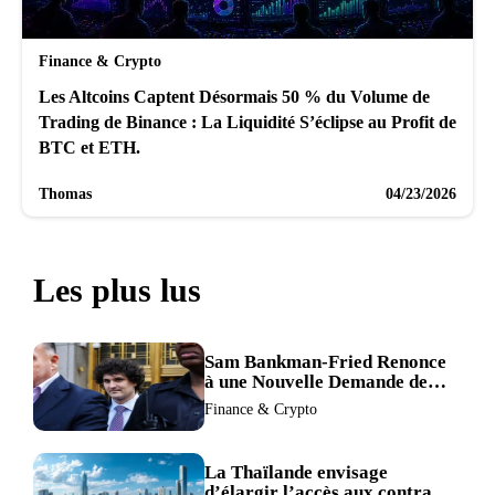
Finance & Crypto
Les Altcoins Captent Désormais 50 % du Volume de
Trading de Binance : La Liquidité S’éclipse au Profit de
BTC et ETH.
Thomas
04/23/2026
Les plus lus
Sam Bankman-Fried Renonce
à une Nouvelle Demande de
Procès, Intensifiant la
Finance & Crypto
Pression pour la Récusation
du Juge
La Thaïlande envisage
d’élargir l’accès aux contrats