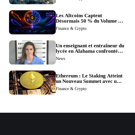
refonte de sa réglementation.
Les Altcoins Captent
Désormais 50 % du Volume de
Trading de Binance : La
Finance & Crypto
Liquidité S’éclipse au Profit de
BTC et ETH.
Un enseignant et entraîneur du
lycée en Alabama confronté
au divorce après avoir été
News
accusé de plus de 30 crimes
sexuels sur mineurs.
Ethereum : Le Staking Atteint
un Nouveau Sommet avec un
Verrouillage Accru des ETH
Finance & Crypto