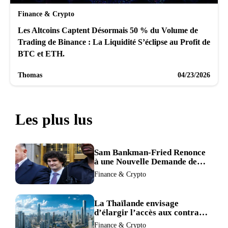
Finance & Crypto
Les Altcoins Captent Désormais 50 % du Volume de
Trading de Binance : La Liquidité S’éclipse au Profit de
BTC et ETH.
Thomas
04/23/2026
Les plus lus
Sam Bankman-Fried Renonce
à une Nouvelle Demande de
Procès, Intensifiant la
Finance & Crypto
Pression pour la Récusation
du Juge
La Thaïlande envisage
d’élargir l’accès aux contrats
à terme crypto dans une
Finance & Crypto