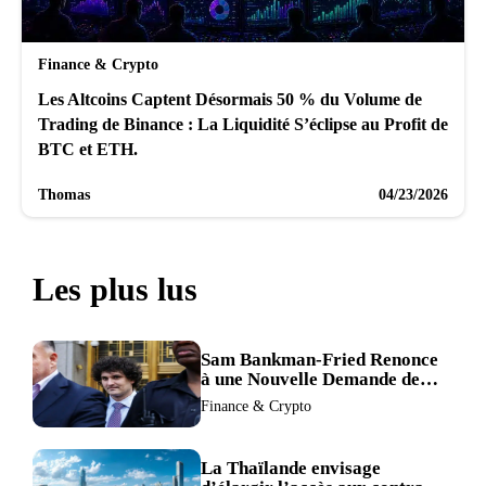
Finance & Crypto
Les Altcoins Captent Désormais 50 % du Volume de
Trading de Binance : La Liquidité S’éclipse au Profit de
BTC et ETH.
Thomas
04/23/2026
Les plus lus
Sam Bankman-Fried Renonce
à une Nouvelle Demande de
Procès, Intensifiant la
Finance & Crypto
Pression pour la Récusation
du Juge
La Thaïlande envisage