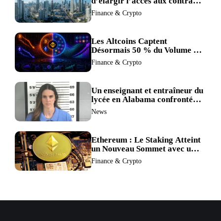
d’élargir l’accès aux contrats
à terme crypto dans une
Finance & Crypto
refonte de sa réglementation.
Les Altcoins Captent
Désormais 50 % du Volume de
Trading de Binance : La
Finance & Crypto
Liquidité S’éclipse au Profit de
BTC et ETH.
Un enseignant et entraîneur du
lycée en Alabama confronté
au divorce après avoir été
News
accusé de plus de 30 crimes
sexuels sur mineurs.
Ethereum : Le Staking Atteint
un Nouveau Sommet avec un
Verrouillage Accru des ETH
Finance & Crypto