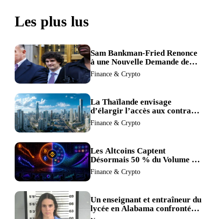
Les plus lus
Sam Bankman-Fried Renonce
à une Nouvelle Demande de
Procès, Intensifiant la
Finance & Crypto
Pression pour la Récusation
du Juge
La Thaïlande envisage
d’élargir l’accès aux contrats
à terme crypto dans une
Finance & Crypto
refonte de sa réglementation.
Les Altcoins Captent
Désormais 50 % du Volume de
Trading de Binance : La
Finance & Crypto
Liquidité S’éclipse au Profit de
BTC et ETH.
Un enseignant et entraîneur du
lycée en Alabama confronté
au divorce après avoir été