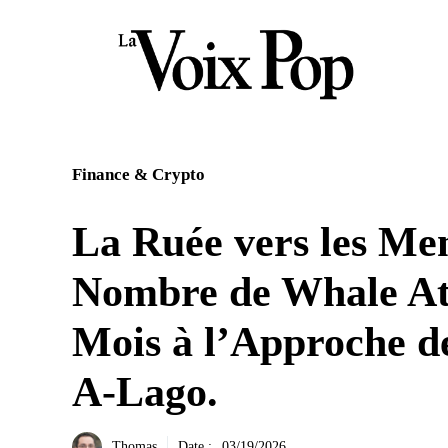
Aller
au
contenu
Finance & Crypto
La Ruée vers les Me
Nombre de Whale At
Mois à l’Approche d
A-Lago.
Thomas
Date :
03/19/2026