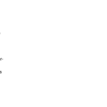
e
r-
rs