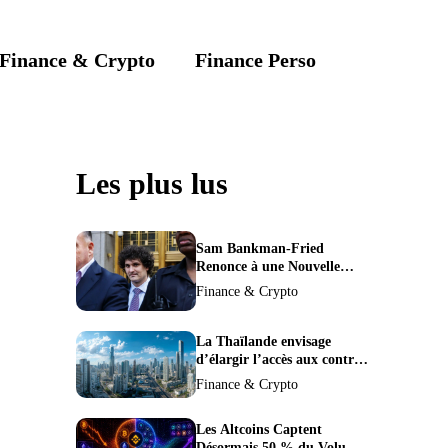
Finance & Crypto
Finance Perso
Les plus lus
Sam Bankman-Fried
Renonce à une Nouvelle
Demande de Procès,
Finance & Crypto
Intensifiant la Pression pour
la Récusation du Juge
La Thaïlande envisage
d’élargir l’accès aux contrats
à terme crypto dans une
Finance & Crypto
refonte de sa
réglementation.
Les Altcoins Captent
Désormais 50 % du Volume