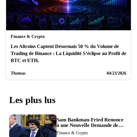
Finance & Crypto
Les Altcoins Captent Désormais 50 % du Volume de
Trading de Binance : La Liquidité S’éclipse au Profit de
BTC et ETH.
Thomas
04/23/2026
Les plus lus
Sam Bankman-Fried Renonce
à une Nouvelle Demande de
Procès, Intensifiant la
Finance & Crypto
Pression pour la Récusation