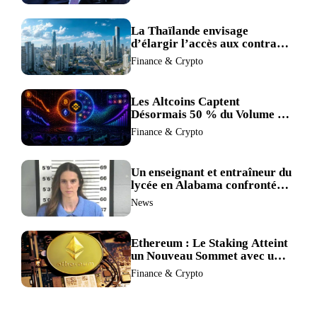
du Juge
La Thaïlande envisage
d’élargir l’accès aux contrats
à terme crypto dans une
Finance & Crypto
refonte de sa réglementation.
Les Altcoins Captent
Désormais 50 % du Volume de
Trading de Binance : La
Finance & Crypto
Liquidité S’éclipse au Profit de
BTC et ETH.
Un enseignant et entraîneur du
lycée en Alabama confronté
au divorce après avoir été
News
accusé de plus de 30 crimes
sexuels sur mineurs.
Ethereum : Le Staking Atteint
un Nouveau Sommet avec un
Verrouillage Accru des ETH
Finance & Crypto