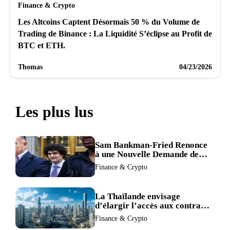
Finance & Crypto
Les Altcoins Captent Désormais 50 % du Volume de
Trading de Binance : La Liquidité S’éclipse au Profit de
BTC et ETH.
Thomas
04/23/2026
Les plus lus
Sam Bankman-Fried Renonce
à une Nouvelle Demande de
Procès, Intensifiant la
Finance & Crypto
Pression pour la Récusation
du Juge
La Thaïlande envisage
d’élargir l’accès aux contrats
à terme crypto dans une
Finance & Crypto
refonte de sa réglementation.