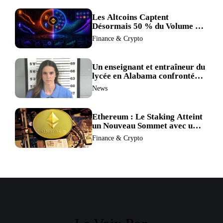
Les Altcoins Captent
Désormais 50 % du Volume de
Trading de Binance : La
Finance & Crypto
Liquidité S’éclipse au Profit de
BTC et ETH.
Un enseignant et entraîneur du
lycée en Alabama confronté
au divorce après avoir été
News
accusé de plus de 30 crimes
sexuels sur mineurs.
Ethereum : Le Staking Atteint
un Nouveau Sommet avec un
Verrouillage Accru des ETH
Finance & Crypto