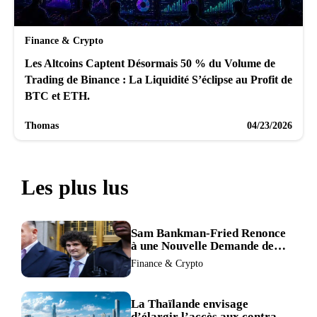
Finance & Crypto
Les Altcoins Captent Désormais 50 % du Volume de
Trading de Binance : La Liquidité S’éclipse au Profit de
BTC et ETH.
Thomas
04/23/2026
Les plus lus
Sam Bankman-Fried Renonce
à une Nouvelle Demande de
Procès, Intensifiant la
Finance & Crypto
Pression pour la Récusation
du Juge
La Thaïlande envisage
d’élargir l’accès aux contrats