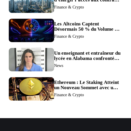
à terme crypto dans une
Finance & Crypto
refonte de sa réglementation.
Les Altcoins Captent
Désormais 50 % du Volume de
Trading de Binance : La
Finance & Crypto
Liquidité S’éclipse au Profit de
BTC et ETH.
Un enseignant et entraîneur du
lycée en Alabama confronté
au divorce après avoir été
News
accusé de plus de 30 crimes
sexuels sur mineurs.
Ethereum : Le Staking Atteint
un Nouveau Sommet avec un
Verrouillage Accru des ETH
Finance & Crypto