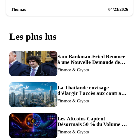
Thomas
04/23/2026
Les plus lus
Sam Bankman-Fried Renonce
à une Nouvelle Demande de
Procès, Intensifiant la
Finance & Crypto
Pression pour la Récusation
du Juge
La Thaïlande envisage
d’élargir l’accès aux contrats
à terme crypto dans une
Finance & Crypto
refonte de sa réglementation.
Les Altcoins Captent
Désormais 50 % du Volume de
Trading de Binance : La
Finance & Crypto
Liquidité S’éclipse au Profit de