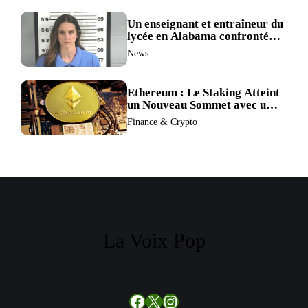
BTC et ETH.
Un enseignant et entraîneur du
lycée en Alabama confronté
au divorce après avoir été
News
accusé de plus de 30 crimes
sexuels sur mineurs.
Ethereum : Le Staking Atteint
un Nouveau Sommet avec un
Verrouillage Accru des ETH
Finance & Crypto
La Voix Pop
Facebook
X
Instagram