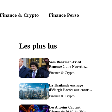
Finance & Crypto
Finance Perso
Les plus lus
Sam Bankman-Fried
Renonce à une Nouvelle
Demande de Procès,
Finance & Crypto
Intensifiant la Pression pour
la Récusation du Juge
La Thaïlande envisage
d’élargir l’accès aux contrats
à terme crypto dans une
Finance & Crypto
refonte de sa
réglementation.
Les Altcoins Captent
Désormais 50 % du Volume