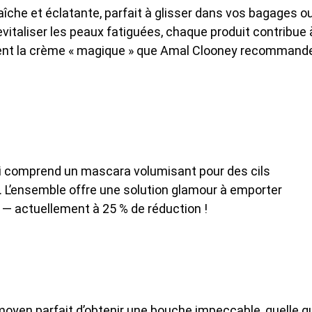
raîche et éclatante, parfait à glisser dans vos bagages o
evitaliser les peaux fatiguées, chaque produit contribue 
lement la crème « magique » que Amal Clooney recommande
qui comprend un mascara volumisant pour des cils
 L’ensemble offre une solution glamour à emporter
s — actuellement à 25 % de réduction !
 moyen parfait d’obtenir une bouche impeccable, quelle q