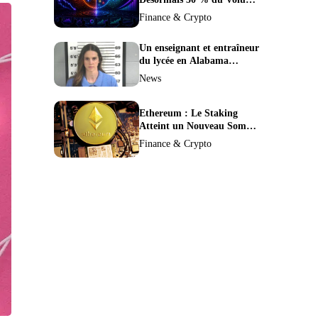
de Trading de Binance : La
Finance & Crypto
Liquidité S’éclipse au Profit
de BTC et ETH.
Un enseignant et entraîneur
du lycée en Alabama
confronté au divorce après
News
avoir été accusé de plus de
30 crimes sexuels sur
mineurs.
Ethereum : Le Staking
Atteint un Nouveau Sommet
avec un Verrouillage Accru
Finance & Crypto
des ETH