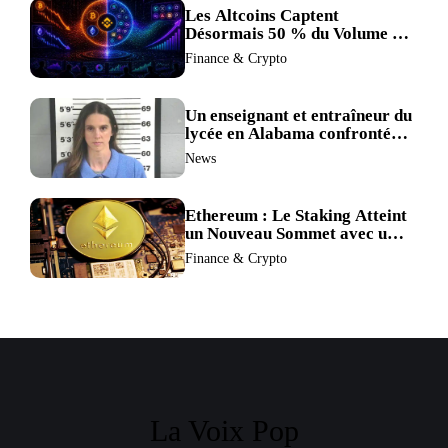
Les Altcoins Captent
Désormais 50 % du Volume de
Trading de Binance : La
Finance & Crypto
Liquidité S’éclipse au Profit de
BTC et ETH.
Un enseignant et entraîneur du
lycée en Alabama confronté
au divorce après avoir été
News
accusé de plus de 30 crimes
sexuels sur mineurs.
Ethereum : Le Staking Atteint
un Nouveau Sommet avec un
Verrouillage Accru des ETH
Finance & Crypto
La Voix Pop