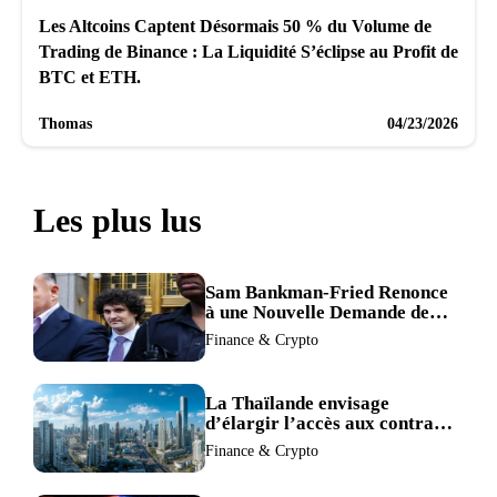
Les Altcoins Captent Désormais 50 % du Volume de
Trading de Binance : La Liquidité S’éclipse au Profit de
BTC et ETH.
Thomas
04/23/2026
Les plus lus
Sam Bankman-Fried Renonce
à une Nouvelle Demande de
Procès, Intensifiant la
Finance & Crypto
Pression pour la Récusation
du Juge
La Thaïlande envisage
d’élargir l’accès aux contrats
à terme crypto dans une
Finance & Crypto
refonte de sa réglementation.