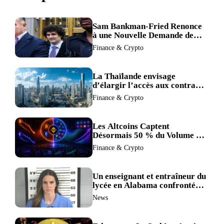
Sam Bankman-Fried Renonce
à une Nouvelle Demande de
Procès, Intensifiant la
Finance & Crypto
Pression pour la Récusation
du Juge
La Thaïlande envisage
d’élargir l’accès aux contrats
à terme crypto dans une
Finance & Crypto
refonte de sa réglementation.
Les Altcoins Captent
Désormais 50 % du Volume de
Trading de Binance : La
Finance & Crypto
Liquidité S’éclipse au Profit de
BTC et ETH.
Un enseignant et entraîneur du
lycée en Alabama confronté
au divorce après avoir été
News
accusé de plus de 30 crimes
sexuels sur mineurs.