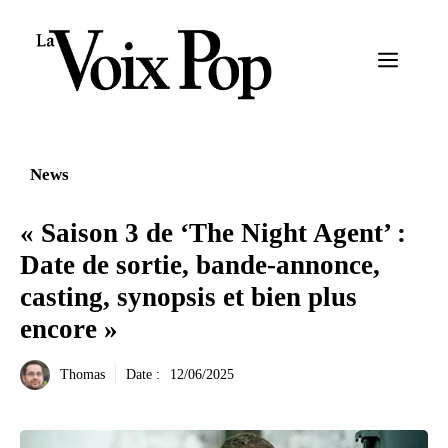
Aller
au
Menu
contenu
News
« Saison 3 de ‘The Night Agent’ :
Date de sortie, bande-annonce,
casting, synopsis et bien plus
encore »
Thomas
Date :
12/06/2025