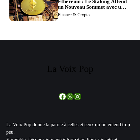
Ethereum : Le Staking Atteint
un Nouveau Sommet avec un
Verrouillage Accru des ETH
Finance & Crypto
La Voix Pop
Facebook
X
Instagram
La Voix Pop donne la parole à celles et ceux qu’on entend trop
peu.
Ensemble, faisons vivre une information libre, vivante et