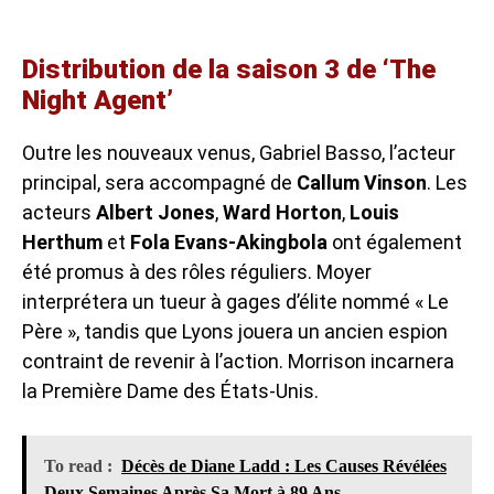
Distribution de la saison 3 de ‘The
Night Agent’
Outre les nouveaux venus, Gabriel Basso, l’acteur
principal, sera accompagné de
Callum Vinson
. Les
acteurs
Albert Jones
,
Ward Horton
,
Louis
Herthum
et
Fola Evans-Akingbola
ont également
été promus à des rôles réguliers. Moyer
interprétera un tueur à gages d’élite nommé « Le
Père », tandis que Lyons jouera un ancien espion
contraint de revenir à l’action. Morrison incarnera
la Première Dame des États-Unis.
To read :
Décès de Diane Ladd : Les Causes Révélées
Deux Semaines Après Sa Mort à 89 Ans.