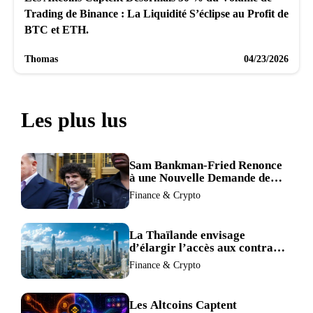
Trading de Binance : La Liquidité S’éclipse au Profit de
BTC et ETH.
Thomas
04/23/2026
Les plus lus
Sam Bankman-Fried Renonce
à une Nouvelle Demande de
Procès, Intensifiant la
Finance & Crypto
Pression pour la Récusation
du Juge
La Thaïlande envisage
d’élargir l’accès aux contrats
à terme crypto dans une
Finance & Crypto
refonte de sa réglementation.
Les Altcoins Captent