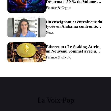
Désormais 50 % du Volume de
Trading de Binance : La
Finance & Crypto
Liquidité S’éclipse au Profit de
BTC et ETH.
Un enseignant et entraîneur du
lycée en Alabama confronté
au divorce après avoir été
News
accusé de plus de 30 crimes
sexuels sur mineurs.
Ethereum : Le Staking Atteint
un Nouveau Sommet avec un
Verrouillage Accru des ETH
Finance & Crypto
La Voix Pop