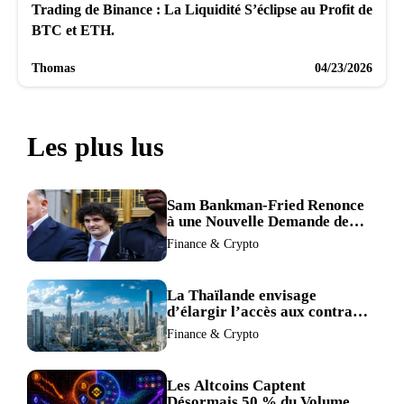
Trading de Binance : La Liquidité S’éclipse au Profit de
BTC et ETH.
Thomas
04/23/2026
Les plus lus
Sam Bankman-Fried Renonce
à une Nouvelle Demande de
Procès, Intensifiant la
Finance & Crypto
Pression pour la Récusation
du Juge
La Thaïlande envisage
d’élargir l’accès aux contrats
à terme crypto dans une
Finance & Crypto
refonte de sa réglementation.
Les Altcoins Captent
Désormais 50 % du Volume de