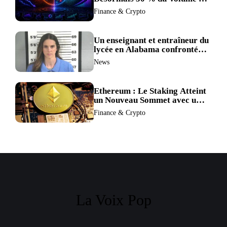
Trading de Binance : La
Finance & Crypto
Liquidité S’éclipse au Profit de
BTC et ETH.
Un enseignant et entraîneur du
lycée en Alabama confronté
au divorce après avoir été
News
accusé de plus de 30 crimes
sexuels sur mineurs.
Ethereum : Le Staking Atteint
un Nouveau Sommet avec un
Verrouillage Accru des ETH
Finance & Crypto
La Voix Pop