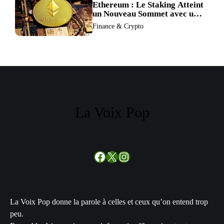
Ethereum : Le Staking Atteint
un Nouveau Sommet avec un
Verrouillage Accru des ETH
Finance & Crypto
La Voix Pop
Facebook
X
Instagram
La Voix Pop donne la parole à celles et ceux qu’on entend trop
peu.