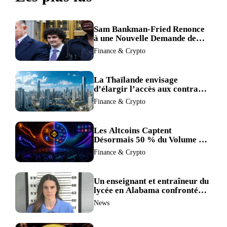
Sam Bankman-Fried Renonce
à une Nouvelle Demande de
Procès, Intensifiant la
Finance & Crypto
Pression pour la Récusation
du Juge
La Thaïlande envisage
d’élargir l’accès aux contrats
à terme crypto dans une
Finance & Crypto
refonte de sa réglementation.
Les Altcoins Captent
Désormais 50 % du Volume de
Trading de Binance : La
Finance & Crypto
Liquidité S’éclipse au Profit de
BTC et ETH.
Un enseignant et entraîneur du
lycée en Alabama confronté
au divorce après avoir été
News
accusé de plus de 30 crimes
sexuels sur mineurs.