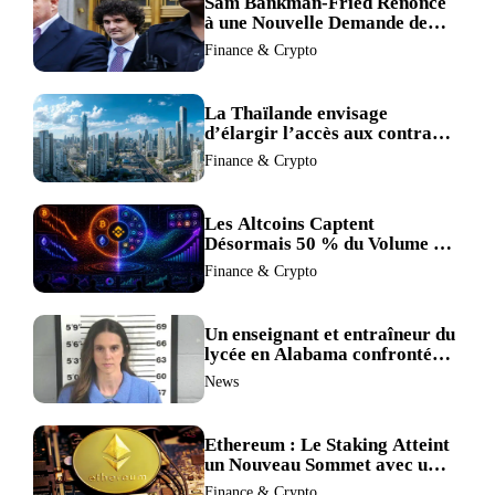
Sam Bankman-Fried Renonce
à une Nouvelle Demande de
Procès, Intensifiant la
Finance & Crypto
Pression pour la Récusation
du Juge
La Thaïlande envisage
d’élargir l’accès aux contrats
à terme crypto dans une
Finance & Crypto
refonte de sa réglementation.
Les Altcoins Captent
Désormais 50 % du Volume de
Trading de Binance : La
Finance & Crypto
Liquidité S’éclipse au Profit de
BTC et ETH.
Un enseignant et entraîneur du
lycée en Alabama confronté
au divorce après avoir été
News
accusé de plus de 30 crimes
sexuels sur mineurs.
Ethereum : Le Staking Atteint
un Nouveau Sommet avec un
Verrouillage Accru des ETH
Finance & Crypto