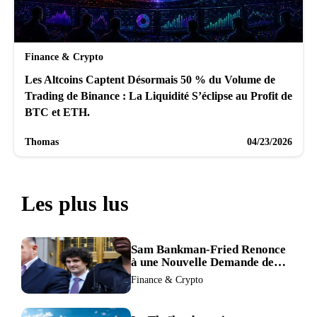
Finance & Crypto
Les Altcoins Captent Désormais 50 % du Volume de
Trading de Binance : La Liquidité S’éclipse au Profit de
BTC et ETH.
Thomas
04/23/2026
Les plus lus
Sam Bankman-Fried Renonce
à une Nouvelle Demande de
Procès, Intensifiant la
Finance & Crypto
Pression pour la Récusation
du Juge