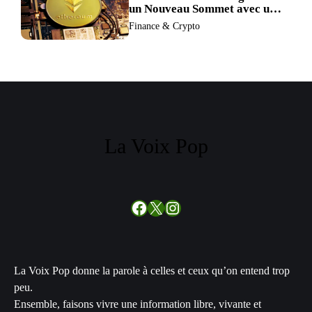
un Nouveau Sommet avec un
Verrouillage Accru des ETH
Finance & Crypto
La Voix Pop
Facebook
X
Instagram
La Voix Pop donne la parole à celles et ceux qu’on entend trop
peu.
Ensemble, faisons vivre une information libre, vivante et