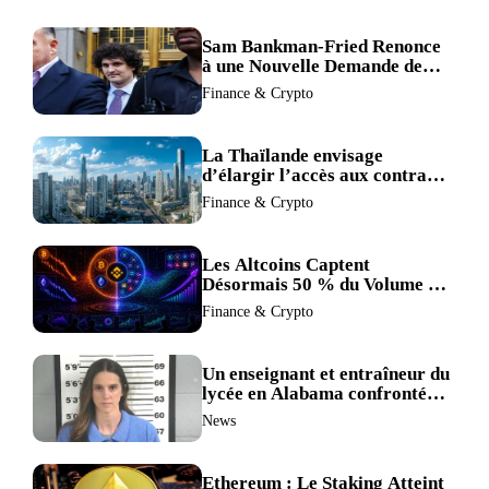
Sam Bankman-Fried Renonce
à une Nouvelle Demande de
Procès, Intensifiant la
Finance & Crypto
Pression pour la Récusation
du Juge
La Thaïlande envisage
d’élargir l’accès aux contrats
à terme crypto dans une
Finance & Crypto
refonte de sa réglementation.
Les Altcoins Captent
Désormais 50 % du Volume de
Trading de Binance : La
Finance & Crypto
Liquidité S’éclipse au Profit de
BTC et ETH.
Un enseignant et entraîneur du
lycée en Alabama confronté
au divorce après avoir été
News
accusé de plus de 30 crimes
sexuels sur mineurs.
Ethereum : Le Staking Atteint