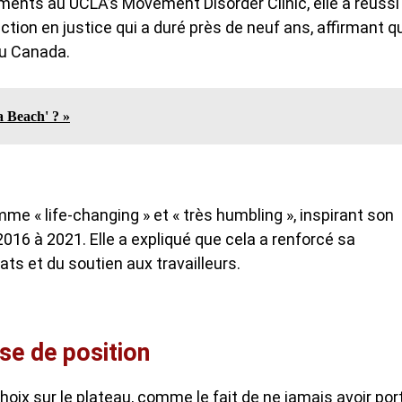
ements au UCLA’s Movement Disorder Clinic, elle a réussi
action en justice qui a duré près de neuf ans, affirmant q
au Canada.
a Beach' ? »
me « life-changing » et « très humbling », inspirant son
16 à 2021. Elle a expliqué que cela a renforcé sa
ts et du soutien aux travailleurs.
se de position
choix sur le plateau, comme le fait de ne jamais avoir por