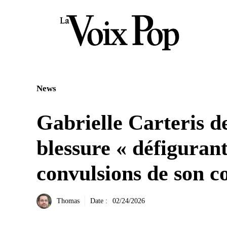
Aller
au
contenu
News
Gabrielle Carteris d
blessure « défiguran
convulsions de son c
Thomas
Date :
02/24/2026