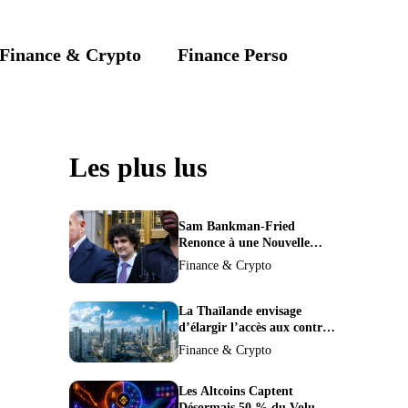
Finance & Crypto
Finance Perso
Les plus lus
Sam Bankman-Fried
Renonce à une Nouvelle
Demande de Procès,
Finance & Crypto
Intensifiant la Pression pour
la Récusation du Juge
La Thaïlande envisage
d’élargir l’accès aux contrats
à terme crypto dans une
Finance & Crypto
refonte de sa
réglementation.
Les Altcoins Captent
Désormais 50 % du Volume