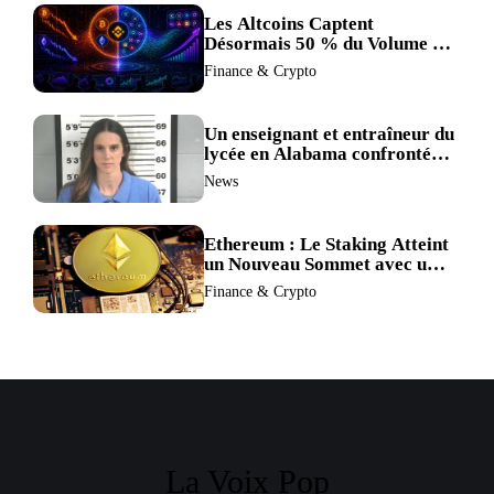
Les Altcoins Captent
Désormais 50 % du Volume de
Trading de Binance : La
Finance & Crypto
Liquidité S’éclipse au Profit de
BTC et ETH.
Un enseignant et entraîneur du
lycée en Alabama confronté
au divorce après avoir été
News
accusé de plus de 30 crimes
sexuels sur mineurs.
Ethereum : Le Staking Atteint
un Nouveau Sommet avec un
Verrouillage Accru des ETH
Finance & Crypto
La Voix Pop