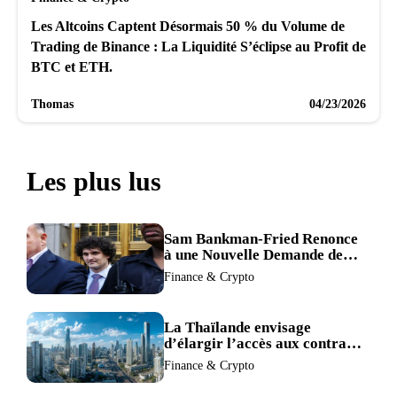
Les Altcoins Captent Désormais 50 % du Volume de
Trading de Binance : La Liquidité S’éclipse au Profit de
BTC et ETH.
Thomas
04/23/2026
Les plus lus
Sam Bankman-Fried Renonce
à une Nouvelle Demande de
Procès, Intensifiant la
Finance & Crypto
Pression pour la Récusation
du Juge
La Thaïlande envisage
d’élargir l’accès aux contrats
à terme crypto dans une
Finance & Crypto
refonte de sa réglementation.