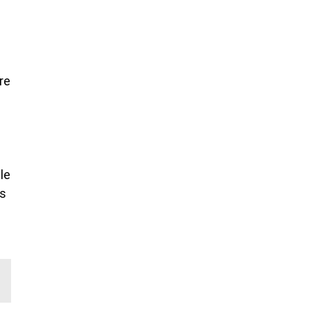
re
le
as