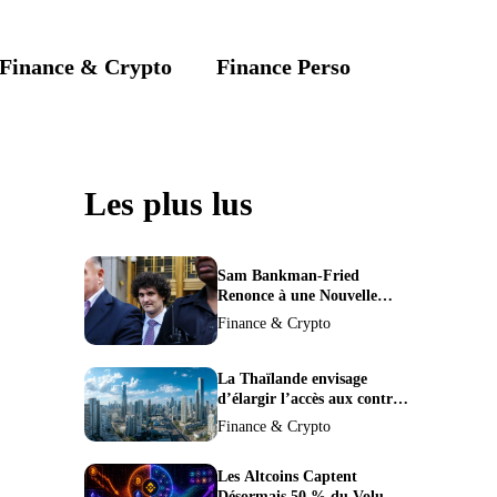
Finance & Crypto
Finance Perso
Les plus lus
Sam Bankman-Fried
Renonce à une Nouvelle
Demande de Procès,
Finance & Crypto
Intensifiant la Pression pour
la Récusation du Juge
La Thaïlande envisage
d’élargir l’accès aux contrats
à terme crypto dans une
Finance & Crypto
refonte de sa
réglementation.
Les Altcoins Captent
Désormais 50 % du Volume