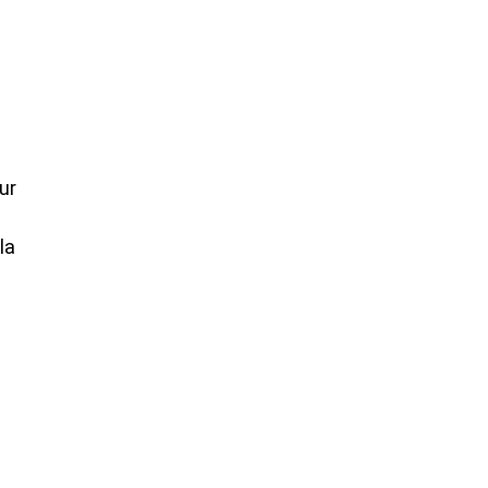
ur
la