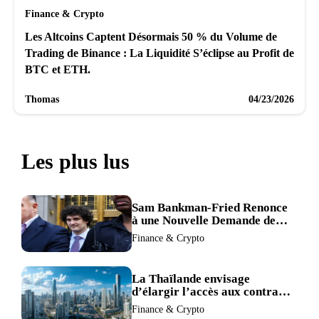
Finance & Crypto
Les Altcoins Captent Désormais 50 % du Volume de
Trading de Binance : La Liquidité S’éclipse au Profit de
BTC et ETH.
Thomas
04/23/2026
Les plus lus
Sam Bankman-Fried Renonce
à une Nouvelle Demande de
Procès, Intensifiant la
Finance & Crypto
Pression pour la Récusation
du Juge
La Thaïlande envisage
d’élargir l’accès aux contrats
à terme crypto dans une
Finance & Crypto
refonte de sa réglementation.