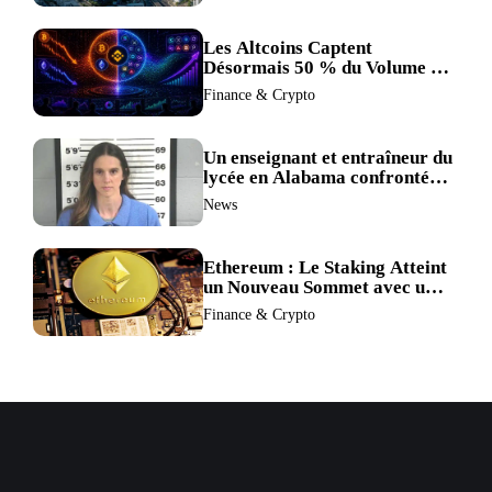
Les Altcoins Captent
Désormais 50 % du Volume de
Trading de Binance : La
Finance & Crypto
Liquidité S’éclipse au Profit de
BTC et ETH.
Un enseignant et entraîneur du
lycée en Alabama confronté
au divorce après avoir été
News
accusé de plus de 30 crimes
sexuels sur mineurs.
Ethereum : Le Staking Atteint
un Nouveau Sommet avec un
Verrouillage Accru des ETH
Finance & Crypto