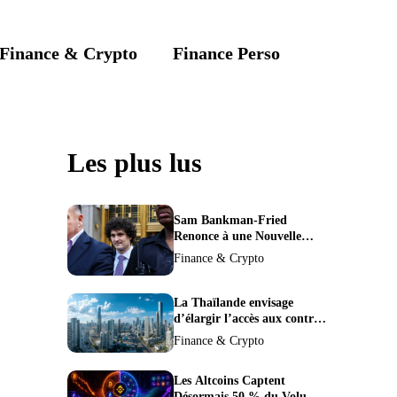
Finance & Crypto
Finance Perso
Les plus lus
Sam Bankman-Fried
Renonce à une Nouvelle
Demande de Procès,
Finance & Crypto
Intensifiant la Pression pour
la Récusation du Juge
La Thaïlande envisage
d’élargir l’accès aux contrats
à terme crypto dans une
Finance & Crypto
refonte de sa
réglementation.
Les Altcoins Captent
Désormais 50 % du Volume