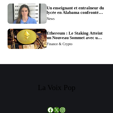
BTC et ETH.
Un enseignant et entraîneur du
lycée en Alabama confronté
au divorce après avoir été
News
accusé de plus de 30 crimes
sexuels sur mineurs.
Ethereum : Le Staking Atteint
un Nouveau Sommet avec un
Verrouillage Accru des ETH
Finance & Crypto
La Voix Pop
Facebook
X
Instagram