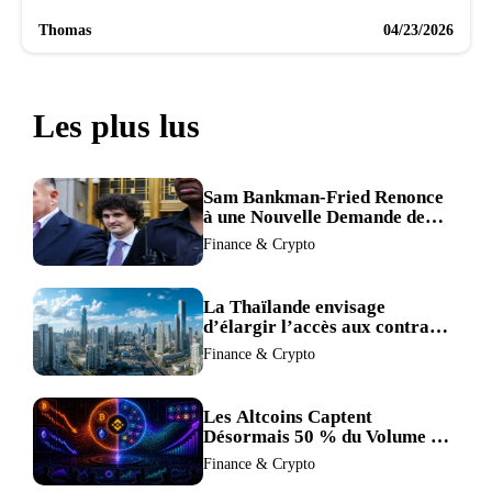
Thomas
04/23/2026
Les plus lus
Sam Bankman-Fried Renonce
à une Nouvelle Demande de
Procès, Intensifiant la
Finance & Crypto
Pression pour la Récusation
du Juge
La Thaïlande envisage
d’élargir l’accès aux contrats
à terme crypto dans une
Finance & Crypto
refonte de sa réglementation.
Les Altcoins Captent
Désormais 50 % du Volume de
Trading de Binance : La
Finance & Crypto
Liquidité S’éclipse au Profit de