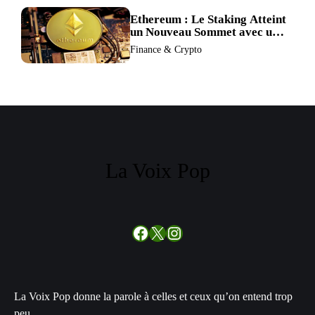
Ethereum : Le Staking Atteint
un Nouveau Sommet avec un
Verrouillage Accru des ETH
Finance & Crypto
La Voix Pop
Facebook
X
Instagram
La Voix Pop donne la parole à celles et ceux qu’on entend trop
peu.