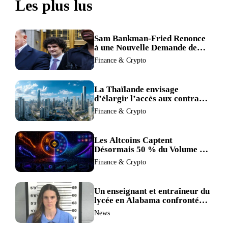
Les plus lus
Sam Bankman-Fried Renonce
à une Nouvelle Demande de
Procès, Intensifiant la
Finance & Crypto
Pression pour la Récusation
du Juge
La Thaïlande envisage
d’élargir l’accès aux contrats
à terme crypto dans une
Finance & Crypto
refonte de sa réglementation.
Les Altcoins Captent
Désormais 50 % du Volume de
Trading de Binance : La
Finance & Crypto
Liquidité S’éclipse au Profit de
BTC et ETH.
Un enseignant et entraîneur du
lycée en Alabama confronté
au divorce après avoir été
News
accusé de plus de 30 crimes
sexuels sur mineurs.