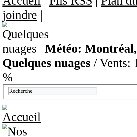
Accueil
|
Fils RSS
|
Plan du
joindre
|
Météo: Montréal, 
Quelques nuages
/ Vents: 
%