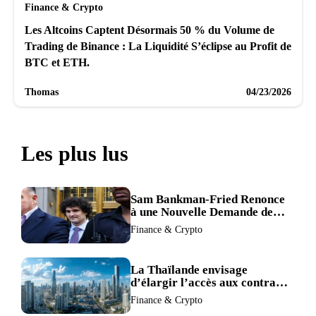
Finance & Crypto
Les Altcoins Captent Désormais 50 % du Volume de
Trading de Binance : La Liquidité S’éclipse au Profit de
BTC et ETH.
Thomas
04/23/2026
Les plus lus
Sam Bankman-Fried Renonce
à une Nouvelle Demande de
Procès, Intensifiant la
Finance & Crypto
Pression pour la Récusation
du Juge
La Thaïlande envisage
d’élargir l’accès aux contrats
à terme crypto dans une
Finance & Crypto
refonte de sa réglementation.