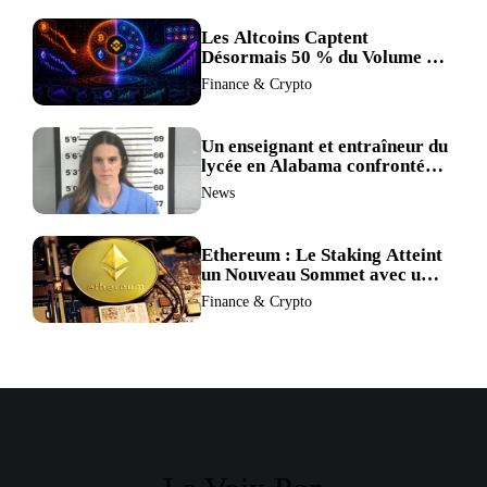
Les Altcoins Captent
Désormais 50 % du Volume de
Trading de Binance : La
Finance & Crypto
Liquidité S’éclipse au Profit de
BTC et ETH.
Un enseignant et entraîneur du
lycée en Alabama confronté
au divorce après avoir été
News
accusé de plus de 30 crimes
sexuels sur mineurs.
Ethereum : Le Staking Atteint
un Nouveau Sommet avec un
Verrouillage Accru des ETH
Finance & Crypto