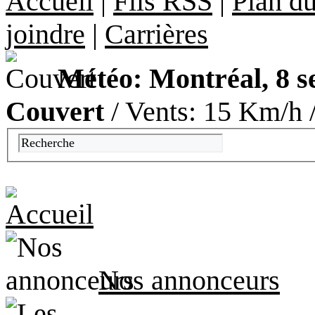
Accueil
|
Fils RSS
|
Plan du
joindre
|
Carrières
Météo: Montréal, 8 s
Couvert
/ Vents: 15 Km/h /
Nos annonceurs