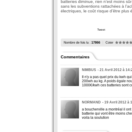
batteries diminue, rien n’est moins sûr.
sans les subventions rattachées à l’a
électriques, le coût risque d’être plus
Tweet
Nombre de fois lu :
17866
Coter
Commentaires
NIMBUS
- 21 Avril 2012 à 14:
Il n'y a pas quel prix du kwh q
200wh au kg. A poids égale no
1000€/kwh ces batteries sont c
NORMAND
- 19 Avril 2012 à 
a boucherville a montréal il on
batterie qui vont être moins ch
voila la soulution