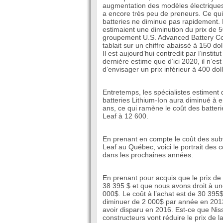
augmentation des modèles électriques s
a encore très peu de preneurs. Ce qui 
batteries ne diminue pas rapidement. 
estimaient une diminution du prix de 5
groupement U.S. Advanced Battery C
tablait sur un chiffre abaissé à 150 d
Il est aujourd’hui contredit par l’insti
dernière estime que d’ici 2020, il n’es
d’envisager un prix inférieur à 400 do
Entretemps, les spécialistes estiment 
batteries Lithium-Ion aura diminué à 
ans, ce qui ramène le coût des batter
Leaf à 12 600.
En prenant en compte le coût des sub
Leaf au Québec, voici le portrait des c
dans les prochaines années.
En prenant pour acquis que le prix de
38 395 $ et que nous avons droit à u
000$. Le coût à l’achat est de 30 395
diminuer de 2 000$ par année en 201
avoir disparu en 2016. Est-ce que Niss
constructeurs vont réduire le prix de la