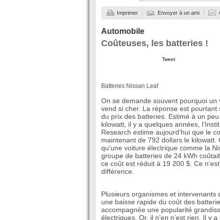
Imprimer
Envoyer à un ami
Automobile
Coûteuses, les batteries !
Tweet
Batteries Nissan Leaf
On se demande souvent pourquoi un v
vend si cher. La réponse est pourtant 
du prix des batteries. Estimé à un peu
kilowatt, il y a quelques années, l’Inst
Research estime aujourd’hui que le co
maintenant de 792 dollars le kilowatt. 
qu’une voiture électrique comme la N
groupe de batteries de 24 kWh coûtait
ce coût est réduit à 19 200 $. Ce n’es
différence.
Plusieurs organismes et intervenants 
une baisse rapide du coût des batterie
accompagnée une popularité grandiss
électriques. Or, il n’en n’est rien. Il y 