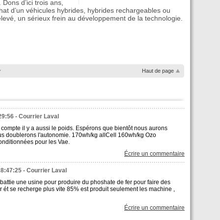
 Dons d’ici trois ans,
chat d’un véhicules hybrides, hybrides rechargeables ou
 élevé, un sérieux frein au développement de la technologie.
Haut de page
29:56 - Courrier Laval
ui compte il y a aussi le poids. Espérons que bientôt nous aurons
us doublerons l'autonomie. 170wh/kg allCell 160wh/kg Ozo
onditionnées pour les Vae.
Écrire un commentaire
18:47:25 - Courrier Laval
t battie une usine pour produire du phoshate de fer pour faire des
er ét se recherge plus vite 85% est produit seulement les machine ,
Écrire un commentaire