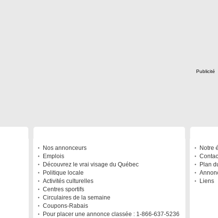
Publicité
À DÉCOUVRIR
A PRO
Nos annonceurs
Notre 
Emplois
Contac
Découvrez le vrai visage du Québec
Plan du
Politique locale
Annonc
Activités culturelles
Liens
Centres sportifs
Circulaires de la semaine
Coupons-Rabais
Pour placer une annonce classée : 1-866-637-5236