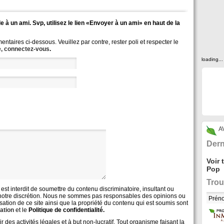
e à un ami. Svp, utilisez le lien «Envoyer à un ami» en haut de la
taires ci-dessous. Veuillez par contre, rester poli et respecter le
, connectez-vous
.
loading...
A
Dern
Voir 
Pop
Trou
l est interdit de soumettre du contenu discriminatoire, insultant ou
e à notre discrétion. Nous ne sommes pas responsables des opinions ou
isation de ce site ainsi que la propriété du contenu qui est soumis sont
sation
et le
Politique de confidentialité.
s activités légales et à but non-lucratif. Tout organisme faisant la