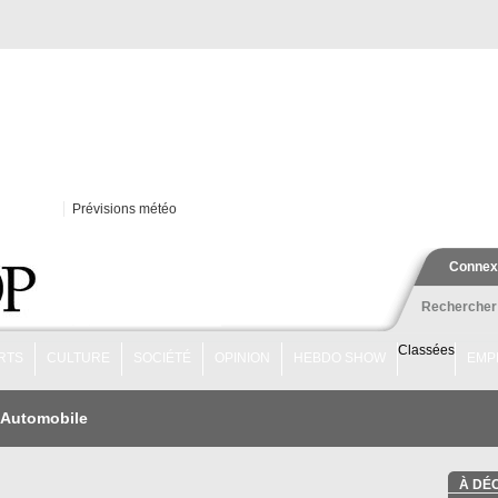
Prévisions météo
Connex
Rechercher
Classées
RTS
CULTURE
SOCIÉTÉ
OPINION
HEBDO SHOW
EMP
Automobile
À DÉ