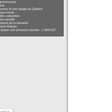
annonceurs
ois
uvrez le vrai visage du Québec
tique locale
ités culturelles
res sportifs
ulaires de la semaine
pons-Rabais
 placer une annonce classée : 1-866-637-
6