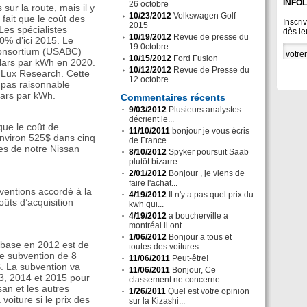
INFO
26 octobre
ur la route, mais il y
10/23/2012
Volkswagen Golf
fait que le coût des
Inscri
2015
Les spécialistes
dès le
10/19/2012
Revue de presse du
0% d’ici 2015. Le
19 0ctobre
onsortium (USABC)
10/15/2012
Ford Fusion
ollars par kWh en 2020.
10/12/2012
Revue de Presse du
tut Lux Research. Cette
12 octobre
t pas raisonnable
llars par kWh.
Commentaires récents
9/03/2012
Plusieurs analystes
décrient le...
que le coût de
11/10/2011
bonjour je vous écris
environ 525$ dans cinq
de France...
ies de notre Nissan
8/10/2012
Spyker poursuit Saab
plutôt bizarre...
2/01/2012
Bonjour , je viens de
faire l'achat...
ventions accordé à la
4/19/2012
Il n'y a pas quel prix du
oûts d’acquisition
kwh qui...
4/19/2012
a boucherville a
montréal il ont...
1/06/2012
Bonjour a tous et
 base en 2012 est de
toutes des voitures...
ne subvention de 8
11/06/2011
Peut-être!
$. La subvention va
11/06/2011
Bonjour, Ce
3, 2014 et 2015 pour
classement ne concerne...
an et les autres
1/26/2011
Quel est votre opinion
 voiture si le prix des
sur la Kizashi...