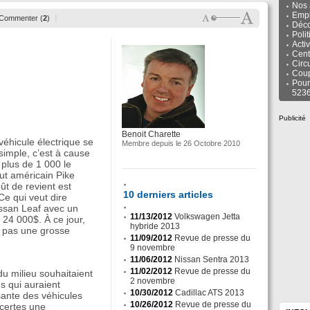
Nos 
Empl
Commenter (
2
)
Déco
Poli
Activ
Cent
Circ
Cou
Pour
523
Publicité
Benoit Charette
éhicule électrique se
Membre depuis le 26 Octobre 2010
simple, c’est à cause
 plus de 1 000 le
itut américain Pike
ût de revient est
10 derniers articles
Ce qui veut dire
issan Leaf avec un
11/13/2012
Volkswagen Jetta
 24 000$. À ce jour,
hybride 2013
t pas une grosse
11/09/2012
Revue de presse du
9 novembre
11/06/2012
Nissan Sentra 2013
11/02/2012
Revue de presse du
du milieu souhaitaient
2 novembre
s qui auraient
10/30/2012
Cadillac ATS 2013
ante des véhicules
10/26/2012
Revue de presse du
a certes une