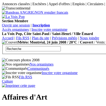
Annonces classées | Enchères | Appel d'offres | Emplois | Circulaires 
Section Membre
Ouvrir une session
|
Inscription
Accès organismes
|
Inscrire votre organisme
La Voix Pop, Côte Saint-Paul / Saint-Henri / Ville Émard
Accueil
|
Fils RSS
|
Plan du site
|
Prévisions météo
|
Nous joindre
Météo: Montréal, 24 juin 2008 / 20°C
/
Couvert
/ Vents:
Nos organismes
Communiqués
Inscrire votre organisme
Fils RSS
Culture
Affaires d'Art