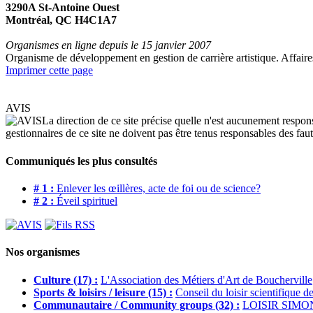
3290A St-Antoine Ouest
Montréal, QC H4C1A7
Organismes en ligne depuis le 15 janvier 2007
Organisme de développement en gestion de carrière artistique. Affaires d
Imprimer cette page
AVIS
La direction de ce site précise quelle n'est aucunement respons
gestionnaires de ce site ne doivent pas être tenus responsables des faute
Communiqués les plus consultés
# 1 :
Enlever les œillères, acte de foi ou de science?
# 2 :
Éveil spirituel
Nos organismes
Culture (17) :
L'Association des Métiers d'Art de Boucherville
Sports & loisirs / leisure (15) :
Conseil du loisir scientifique d
Communautaire / Community groups (32) :
LOISIR SIMO