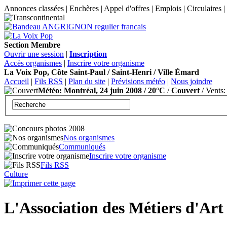
Annonces classées | Enchères | Appel d'offres | Emplois | Circulaires 
Section Membre
Ouvrir une session
|
Inscription
Accès organismes
|
Inscrire votre organisme
La Voix Pop, Côte Saint-Paul / Saint-Henri / Ville Émard
Accueil
|
Fils RSS
|
Plan du site
|
Prévisions météo
|
Nous joindre
Météo: Montréal, 24 juin 2008 / 20°C
/
Couvert
/ Vents:
Nos organismes
Communiqués
Inscrire votre organisme
Fils RSS
Culture
L'Association des Métiers d'Art