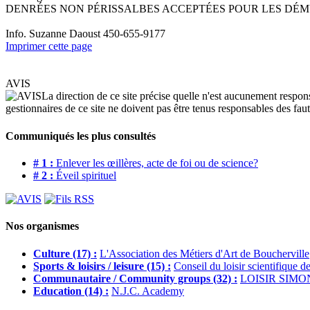
DENRÉES NON PÉRISSALBES ACCEPTÉES POUR LES DÉM
Info. Suzanne Daoust 450-655-9177
Imprimer cette page
AVIS
La direction de ce site précise quelle n'est aucunement respons
gestionnaires de ce site ne doivent pas être tenus responsables des faute
Communiqués les plus consultés
# 1 :
Enlever les œillères, acte de foi ou de science?
# 2 :
Éveil spirituel
Nos organismes
Culture (17) :
L'Association des Métiers d'Art de Boucherville
Sports & loisirs / leisure (15) :
Conseil du loisir scientifique d
Communautaire / Community groups (32) :
LOISIR SIMO
Education (14) :
N.J.C. Academy