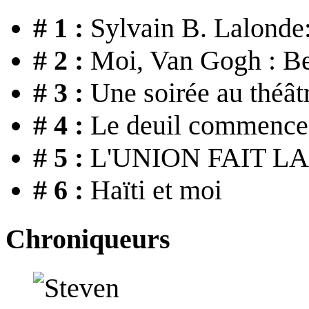
# 1 :
Sylvain B. Lalonde: 
# 2 :
Moi, Van Gogh : Bea
# 3 :
Une soirée au théât
# 4 :
Le deuil commence 
# 5 :
L'UNION FAIT L
# 6 :
Haïti et moi
Chroniqueurs