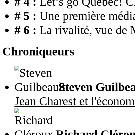
# 4 :
Let’s go Québec! C
# 5 :
Une première médiat
# 6 :
La rivalité, vue de
Chroniqueurs
Steven Guilbea
Jean Charest et l'économ
Richard Cléro