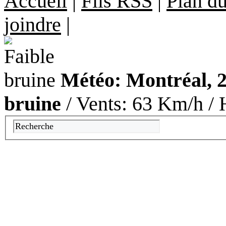
Accueil
|
Fils RSS
|
Plan du
joindre
|
Météo: Montréal, 2
bruine
/ Vents: 63 Km/h / 