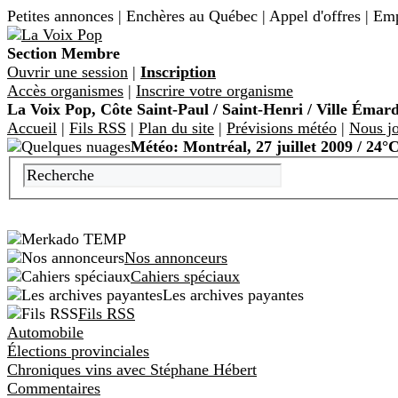
Petites annonces | Enchères au Québec | Appel d'offres | Emp
Section Membre
Ouvrir une session
|
Inscription
Accès organismes
|
Inscrire votre organisme
La Voix Pop, Côte Saint-Paul / Saint-Henri / Ville Émar
Accueil
|
Fils RSS
|
Plan du site
|
Prévisions météo
|
Nous jo
Météo: Montréal, 27 juillet 2009 / 24°
Nos annonceurs
Cahiers spéciaux
Les archives payantes
Fils RSS
Automobile
Élections provinciales
Chroniques vins avec Stéphane Hébert
Commentaires