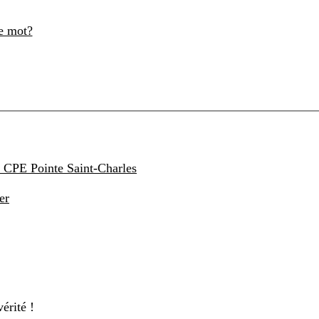
le mot?
u CPE Pointe Saint-Charles
er
érité !