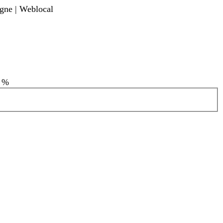
igne | Weblocal
1 %