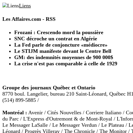
Liens
Les Affaires.com - RSS
Frozani : Crescendo mord la poussière
SNC décroche un contrat en Algérie
La Fed parle de conjoncture «médiocre»
Le STIJM manifeste devant le Centre Bell
GM: des indemnités moyennes de 900 000$
La crise n'est pas comparable à celle de 1929
Groupe des journaux Québec et Ontario
8770 boul. Langelier, bureau 210 Saint-Léonard, Québec H
(514) 899-5885 /
Montréal :
Avenir / Cités Nouvelles / Corriere Italiano / Co
du Parc / L'Express d'Outremont & de Mont-Royal / L'Infor
Le Messager LaSalle / Le Messager Verdun / Le Plateau / L
Léonard / Progrès Villeray / The Chronicle / The Monitor 