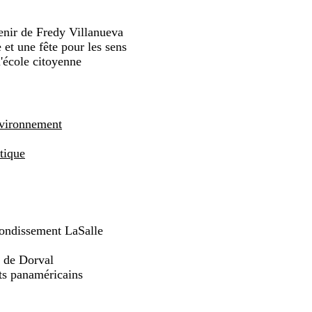
enir de Fredy Villanueva
 et une fête pour les sens
école citoyenne
vironnement
tique
rondissement LaSalle
t de Dorval
ts panaméricains