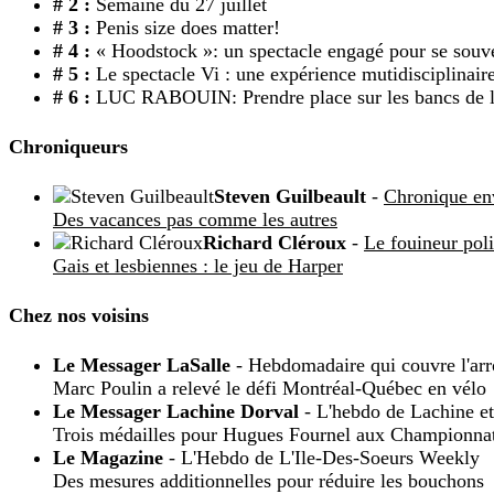
# 2 :
Semaine du 27 juillet
# 3 :
Penis size does matter!
# 4 :
« Hoodstock »: un spectacle engagé pour se souv
# 5 :
Le spectacle Vi : une expérience mutidisciplinaire
# 6 :
LUC RABOUIN: Prendre place sur les bancs de l'
Chroniqueurs
Steven Guilbeault
-
Chronique en
Des vacances pas comme les autres
Richard Cléroux
-
Le fouineur poli
Gais et lesbiennes : le jeu de Harper
Chez nos voisins
Le Messager LaSalle
- Hebdomadaire qui couvre l'ar
Marc Poulin a relevé le défi Montréal-Québec en vélo
Le Messager Lachine Dorval
- L'hebdo de Lachine e
Trois médailles pour Hugues Fournel aux Championna
Le Magazine
- L'Hebdo de L'Ile-Des-Soeurs Weekly
Des mesures additionnelles pour réduire les bouchons