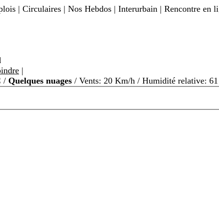
lois | Circulaires | Nos Hebdos | Interurbain | Rencontre en l
d
indre
|
C
/
Quelques nuages
/ Vents: 20 Km/h / Humidité relative: 6