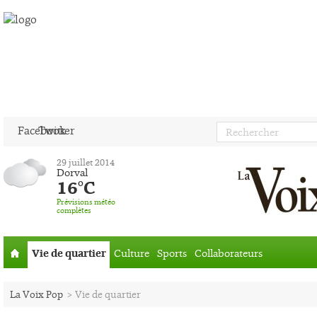
Facebook
Twitter
29 juillet 2014
Dorval
16°C
Prévisions météo
complètes
Vie de quartier
Culture
Sports
Collaborateurs
Accueil
La Voix Pop
>
Vie de quartier