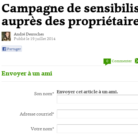
Campagne de sensibili
auprès des propriétair
André Desroches
Publié le 19 juillet 2014
Partager
0
0
Commenter
Envoyer à un ami
Envoyer cet article à un ami.
Son nom*
Adresse courriel*
Votre nom*