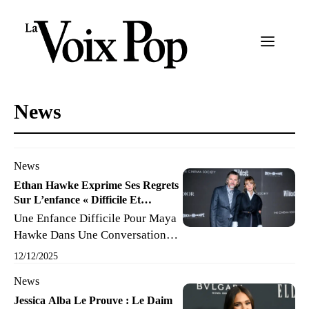
Aller
au
Menu
contenu
News
News
Ethan Hawke Exprime Ses Regrets
Sur L’enfance « Difficile Et
Complexe » De Sa Fille Maya
Une Enfance Difficile Pour Maya
Hawke.
Hawke Dans Une Conversation
Récente, Ethan Hawke A Révélé
12/12/2025
Ses Regrets Quant À L’enfance De
News
Sa Fille, Maya Hawke, Soulignant
Les Défis Et Les Complexités
Jessica Alba Le Prouve : Le Daim