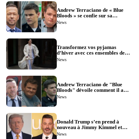
Andrew Terraciano de « Blue
Bloods » se confie sur sa
rencontre avec « Boston Blue »
News
après le changement de casting
de la série dérivée (Exclusif)
Transformez vos pyjamas
d’hiver avec ces ensembles de
nuit ultra-luxueux à partir de 9
News
€.
Andrew Terraciano de "Blue
Bloods" dévoile comment il a
appris le remplacement de son
News
rôle de Sean Reagan dans
"Boston Blue" (Exclusif)
Donald Trump s’en prend à
nouveau à Jimmy Kimmel et
qualifie l’ancien animateur des
News
Kennedy Center Honors de «