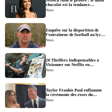
Jessica Alba le prouve : le daim
chocolat est la tendance
incontournable de la saison –
News
découvrez son tote à 26 dollars.
Enquête sur la disparition de
l’entraîneur de football au lycée
Travis Turner : plongée dans
News
une affaire de pornographie
juvénile.
20 Thrillers Indispensables à
Visionner sur Netflix en
Décembre 2025 : ‘Caught
News
Stealing’ et Bien D’autres!
Taylor Frankie Paul enflamme
la cérémonie des roses du
‘Bachelorette’ dans une robe en
News
dentelle rouge sexy