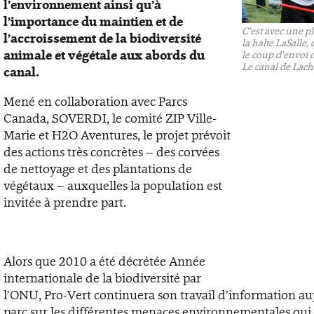
l’environnement ainsi qu’à
l’importance du maintien et de
C’est avec une pl
l’accroissement de la biodiversité
la halte LaSalle
animale et végétale aux abords du
le coup d’envoi 
Le canal de Lach
canal.
Mené en collaboration avec Parcs
Canada, SOVERDI, le comité ZIP Ville-
Marie et H2O Aventures, le projet prévoit
des actions très concrètes – des corvées
de nettoyage et des plantations de
végétaux – auxquelles la population est
invitée à prendre part.
Alors que 2010 a été décrétée Année
internationale de la biodiversité par
l’ONU, Pro-Vert continuera son travail d’information aup
parc sur les différentes menaces environnementales qui 