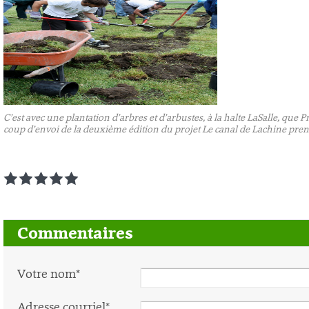
C’est avec une plantation d’arbres et d’arbustes, à la halte LaSalle, que
coup d’envoi de la deuxième édition du projet Le canal de Lachine pren
1
2
3
4
5
Commentaires
Votre nom*
Adresse courriel*