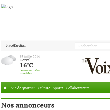
Facebook
Twitter
29 juillet 2014
Dorval
16°C
Prévisions météo
complètes
Vie de quartier
Culture
Sports
Collaborateurs
Accueil
Nos annonceurs