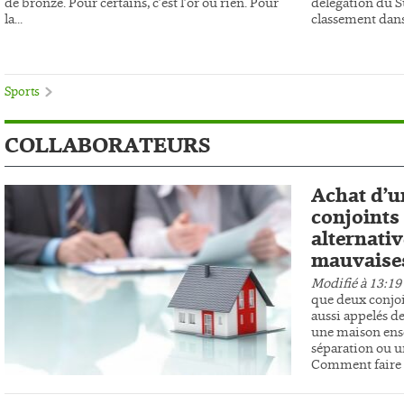
de bronze. Pour certains, c’est l’or ou rien. Pour
délégation du 
la...
classement dans 
Sports
COLLABORATEURS
Achat d’u
conjoints 
alternativ
mauvaises
Modifié à 13:19
que deux conjoi
aussi appelés de
une maison ens
séparation ou un
Comment faire r