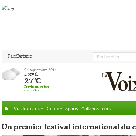
Facebook
Twitter
04 septembre 2014
Dorval
27°C
Prévisions météo
complètes
Vie de quartier
Culture
Sports
Collaborateurs
Accueil
Un premier festival international du 