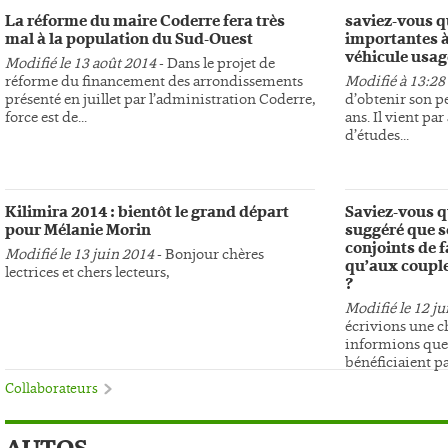
La réforme du maire Coderre fera très
saviez-vous qu
mal à la population du Sud-Ouest
importantes à 
véhicule usagé
Modifié le 13 août 2014
- Dans le projet de
réforme du financement des arrondissements
Modifié à 13:28
présenté en juillet par l’administration Coderre,
d’obtenir son p
force est de...
ans. Il vient pa
d’études...
Kilimira 2014 : bientôt le grand départ
Saviez-vous q
pour Mélanie Morin
suggéré que s
conjoints de 
Modifié le 13 juin 2014
- Bonjour chères
qu’aux couple
lectrices et chers lecteurs,
?
Modifié le 12 j
écrivions une c
informions que l
bénéficiaient pas
Collaborateurs
AUTOS