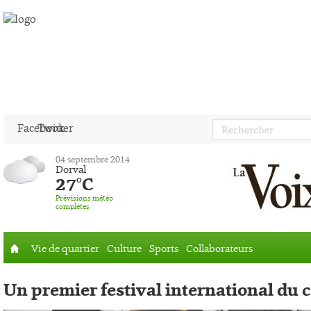
Facebook
Twitter
04 septembre 2014
Dorval
27°C
Prévisions météo
complètes
Vie de quartier
Culture
Sports
Collaborateurs
Accueil
Un premier festival international du 