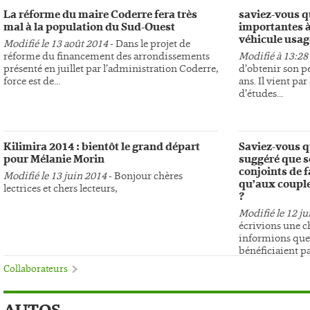
La réforme du maire Coderre fera très
saviez-vous qu
mal à la population du Sud-Ouest
importantes à 
véhicule usagé
Modifié le 13 août 2014
- Dans le projet de
réforme du financement des arrondissements
Modifié à 13:28
présenté en juillet par l’administration Coderre,
d’obtenir son p
force est de...
ans. Il vient pa
d’études...
Kilimira 2014 : bientôt le grand départ
Saviez-vous q
pour Mélanie Morin
suggéré que s
conjoints de 
Modifié le 13 juin 2014
- Bonjour chères
qu’aux couple
lectrices et chers lecteurs,
?
Modifié le 12 j
écrivions une c
informions que l
bénéficiaient pas
Collaborateurs
AUTOS