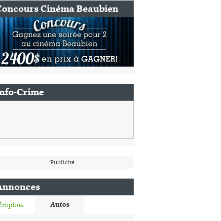
Concours Cinéma Beaubien
Info-Crime
Publicité
Annonces
Autos
Emplois