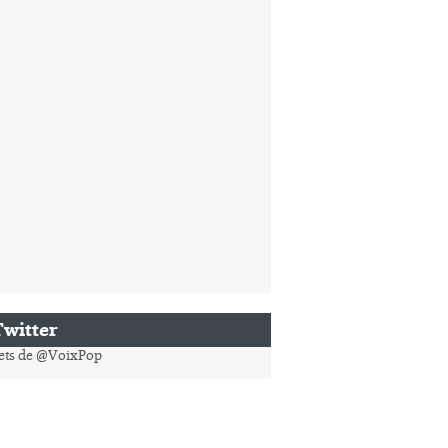
Twitter
ets de @VoixPop