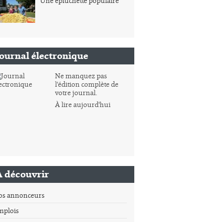
Une épluchette populaire
Journal électronique
Ne manquez pas
l'édition complète de
votre journal.
À lire aujourd'hui
À découvrir
os annonceurs
mplois