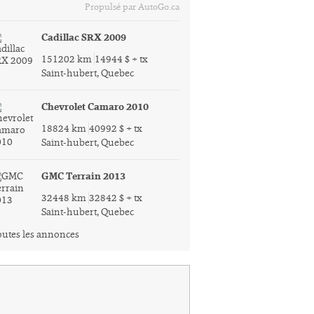
Propulsé par AutoGo.ca
Cadillac SRX 2009
151202 km
14944 $ + tx
Saint-hubert, Quebec
Chevrolet Camaro 2010
18824 km
40992 $ + tx
Saint-hubert, Quebec
GMC Terrain 2013
32448 km
32842 $ + tx
Saint-hubert, Quebec
utes les annonces