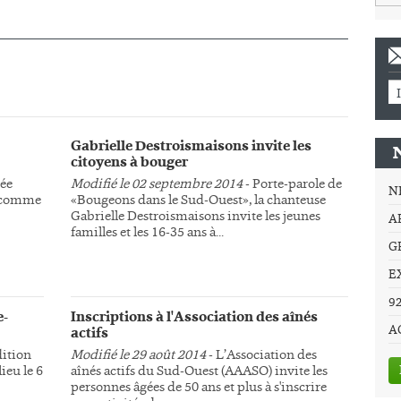
Gabrielle Destroismaisons invite les
citoyens à bouger
tée
Modifié le 02 septembre 2014
- Porte-parole de
N
t, comme
«Bougeons dans le Sud-Ouest», la chanteuse
Gabrielle Destroismaisons invite les jeunes
A
familles et les 16-35 ans à...
G
E
9
e-
Inscriptions à l'Association des aînés
A
actifs
dition
Modifié le 29 août 2014
- L’Association des
ieu le 6
aînés actifs du Sud-Ouest (AAASO) invite les
personnes âgées de 50 ans et plus à s'inscrire