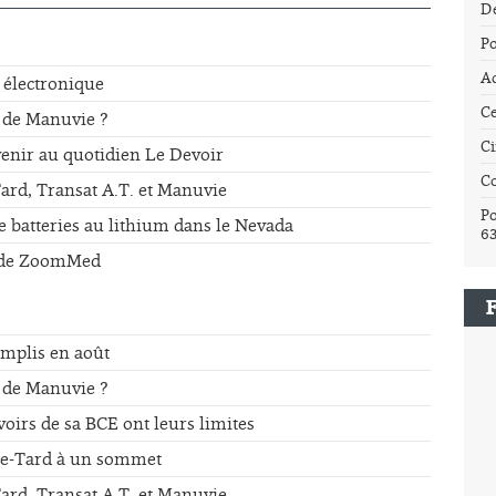
Dé
Po
Ac
 électronique
Ce
 de Manuvie ?
Ci
enir au quotidien Le Devoir
C
ard, Transat A.T. et Manuvie
Po
de batteries au lithium dans le Nevada
6
e de ZoomMed
emplis en août
 de Manuvie ?
oirs de sa BCE ont leurs limites
che-Tard à un sommet
ard, Transat A.T. et Manuvie