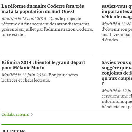
La réforme du maire Coderre fera très
saviez-vous qu
mal à la population du Sud-Ouest
importantes à 
véhicule usagé
Modifié le 13 août 2014
- Dans le projet de
réforme du financement des arrondissements
Modifié à 13:28
présenté en juillet par l’administration Coderre,
d’obtenir son p
force est de...
ans. Il vient pa
d’études...
Kilimira 2014 : bientôt le grand départ
Saviez-vous q
pour Mélanie Morin
suggéré que s
conjoints de 
Modifié le 13 juin 2014
- Bonjour chères
qu’aux couple
lectrices et chers lecteurs,
?
Modifié le 12 j
écrivions une c
informions que l
bénéficiaient pas
Collaborateurs
AUTOS