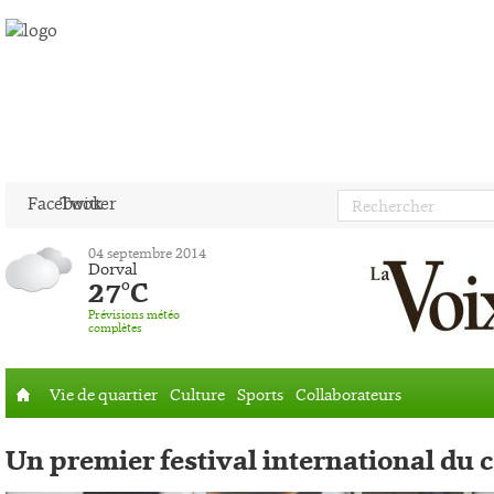
Facebook
Twitter
04 septembre 2014
Dorval
27°C
Prévisions météo
complètes
Vie de quartier
Culture
Sports
Collaborateurs
Accueil
Un premier festival international du 