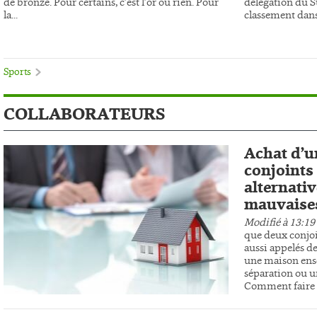
de bronze. Pour certains, c’est l’or ou rien. Pour
délégation du 
la...
classement dans 
Sports
COLLABORATEURS
Achat d’u
conjoints 
alternativ
mauvaises
Modifié à 13:19
que deux conjoi
aussi appelés de
une maison ens
séparation ou un
Comment faire r